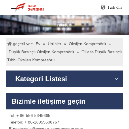
Türk dili
geçerli yer:
Ev
»
Ürünler
»
Oksijen Kompresörü
»
Düşük Basınçlı Oksijen Kompresörü
»
Oilless Düşük Basınçlı
Tıbbi Oksijen Kompresörü
Kategori Listesi
Bizimle iletişime geçin
Tel: + 86-556-5345665
Telefon: + 86-18955608767
E-posta:
sale@oxygen-compressors.com